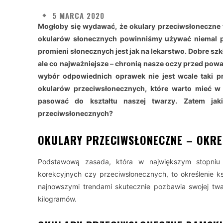
5 MARCA 2020
Mogłoby się wydawać, że okulary przeciwsłoneczne to
okularów słonecznych powinniśmy używać niemal pr
promieni słonecznych jest jak na lekarstwo. Dobre sz
ale co najważniejsze – chronią nasze oczy przed po
wybór odpowiednich oprawek nie jest wcale taki p
okularów przeciwsłonecznych, które warto mieć w 
pasować do kształtu naszej twarzy. Zatem ja
przeciwsłonecznych?
OKULARY PRZECIWSŁONECZNE – OKRE
Podstawową zasada, która w największym stopniu
korekcyjnych czy przeciwsłonecznych, to określenie k
najnowszymi trendami skutecznie pozbawia swojej twar
kilogramów.