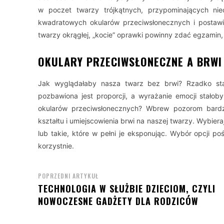
w poczet twarzy trójkątnych, przypominających nie
kwadratowych okularów przeciwsłonecznych i postawi
twarzy okrągłej, „kocie” oprawki powinny zdać egzamin,
OKULARY PRZECIWSŁONECZNE A BRWI
Jak wyglądałaby nasza twarz bez brwi? Rzadko sta
pozbawiona jest proporcji, a wyrażanie emocji stało
okularów przeciwsłonecznych? Wbrew pozorom bard
kształtu i umiejscowienia brwi na naszej twarzy. Wybieraj
lub takie, które w pełni je eksponując. Wybór opcji p
korzystnie.
POPRZEDNI ARTYKUŁ
TECHNOLOGIA W SŁUŻBIE DZIECIOM, CZYLI
NOWOCZESNE GADŻETY DLA RODZICÓW