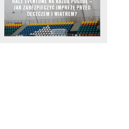
HALE EVENTOWE NA KAŻDĄ POGODĘ –
JAK ZABEZPIECZYĆ IMPREZĘ PRZED
DESZCZEM I WIATREM?