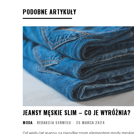
PODOBNE ARTYKUŁY
JEANSY MĘSKIE SLIM – CO JE WYRÓŻNIA?
MODA
REDAKCJA SERWISU
-
25 MARCA 2024
Od wielu lat jeansy są nieodłącznym elementem mody męskie