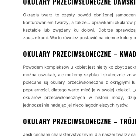
OKULARY PRZECIWSŁONECZNE DAMSKI
Okrągła twarz to częsty powód obniżonej samoocen
konturowaniem twarzy, a także… oprawkami okularów 
kształcie lub zwężany ku dołowi. Dobrze sprawdz
zausznikami. Warto również postawić na ciemne kolory o
OKULARY PRZECIWSŁONECZNE – KWA
Powodem kompleksów u kobiet jest nie tylko zbyt zaokr
można oszukać, ale możemy szybko i skutecznie zniwe
polecane są okulary przeciwsłoneczne z okrągłymi lub
popularności, dlatego warto mieć je w swojej kolekcji.
okularów przeciwsłonecznych w historii mody, dzię
jednocześnie nadając jej nieco łagodniejszych rysów.
OKULARY PRZECIWSŁONECZNE – TRÓ
Jeśli cechami charakterystycznymi dla naszej twarzy są