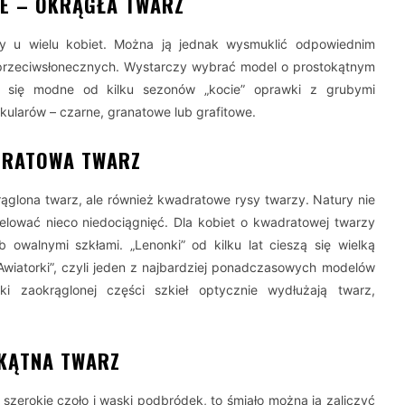
E – OKRĄGŁA TWARZ
y u wielu kobiet. Można ją jednak wysmuklić odpowiednim
przeciwsłonecznych. Wystarczy wybrać model o prostokątnym
ą się modne od kilku sezonów „kocie” oprawki z grubymi
kularów – czarne, granatowe lub grafitowe.
DRATOWA TWARZ
ąglona twarz, ale również kwadratowe rysy twarzy. Natury nie
lować nieco niedociągnięć. Dla kobiet o kwadratowej twarzy
 owalnymi szkłami. „Lenonki” od kilku lat cieszą się wielką
 „Awiatorki”, czyli jeden z najbardziej ponadczasowych modelów
ki zaokrąglonej części szkieł optycznie wydłużają twarz,
JKĄTNA TWARZ
 szerokie czoło i wąski podbródek, to śmiało można ją zaliczyć