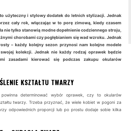
 użyteczny i stylowy dodatek do letnich stylizacji. Jednak
zez cały rok, włączając w to porę zimową, kiedy czasem
kła nie tylko stanowią modne dopełnienie codziennego stroju,
ważnymi chorobami czy pogłębianiem się wad wzroku. Jednak
rosty – każdy kolejny sezon przynosi nam kolejne modele
swojej kolekcji. Jednak nie każdy rodzaj oprawek będzie
kimi zasadami kierować się podczas zakupu okularów
ŚLENIE KSZTAŁTU TWARZY
 powinna determinować wybór oprawek, czy to okularów
ształtu twarzy. Trzeba przyznać, że wiele kobiet w pogoni za
zy odpowiednich proporcji lub po prostu dodaje sobie kilka