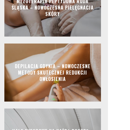
MEZOTERAPIA PEPTYDOWA RUDA
ŚLĄSKA – NOWOCZESNA PIELĘGNACJA
SKÓRY
DEPILACJA GDYNIA – NOWOCZESNE
METODY SKUTECZNEJ REDUKCJI
OWŁOSIENIA