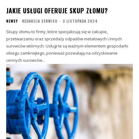
JAKIE USŁUGI OFERUJE SKUP ZŁOMU?
NEWSY
REDAKCJA SERWISU
-
3 LISTOPADA 2024
Skupy złomu to firmy, które specjalizują się w zakupie,
przetwarzaniu oraz sprzedaży odpadów metalowych i innych
surowców wtórnych. Usługi te są ważnym elementem gospodarki
obiegu zamkniętego, ponieważ pozwalają na odzyskiwanie
cennych surowców...