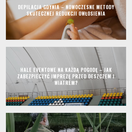
DEPILACJA GDYNIA – NOWOCZESNE METODY
SKUTECZNEJ REDUKCJI OWŁOSIENIA
HALE EVENTOWE NA KAŻDĄ POGODĘ – JAK
ZABEZPIECZYĆ IMPREZĘ PRZED DESZCZEM I
WIATREM?