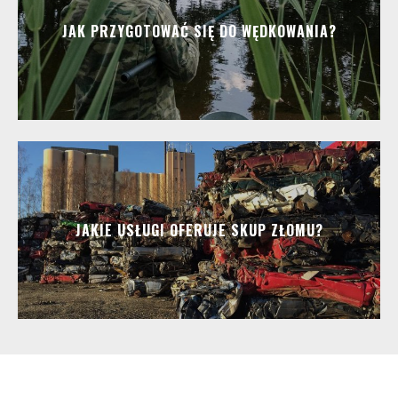
JAK PRZYGOTOWAĆ SIĘ DO WĘDKOWANIA?
JAKIE USŁUGI OFERUJE SKUP ZŁOMU?