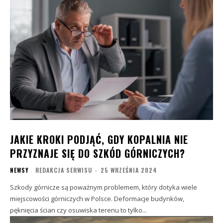
JAKIE KROKI PODJĄĆ, GDY KOPALNIA NIE
PRZYZNAJE SIĘ DO SZKÓD GÓRNICZYCH?
NEWSY
REDAKCJA SERWISU
-
25 WRZEŚNIA 2024
Szkody górnicze są poważnym problemem, który dotyka wiele
miejscowości górniczych w Polsce. Deformacje budynków,
pęknięcia ścian czy osuwiska terenu to tylko...