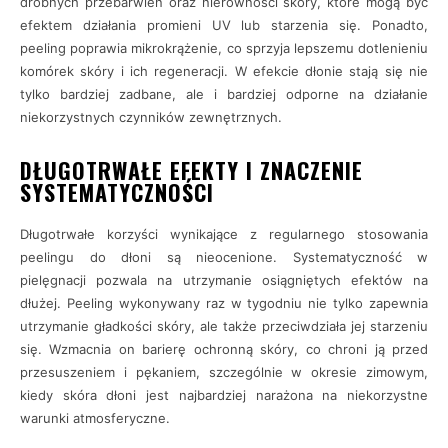
drobnych przebarwień oraz nierówności skóry, które mogą być
efektem działania promieni UV lub starzenia się. Ponadto,
peeling poprawia mikrokrążenie, co sprzyja lepszemu dotlenieniu
komórek skóry i ich regeneracji. W efekcie dłonie stają się nie
tylko bardziej zadbane, ale i bardziej odporne na działanie
niekorzystnych czynników zewnętrznych.
DŁUGOTRWAŁE EFEKTY I ZNACZENIE
SYSTEMATYCZNOŚCI
Długotrwałe korzyści wynikające z regularnego stosowania
peelingu do dłoni są nieocenione. Systematyczność w
pielęgnacji pozwala na utrzymanie osiągniętych efektów na
dłużej. Peeling wykonywany raz w tygodniu nie tylko zapewnia
utrzymanie gładkości skóry, ale także przeciwdziała jej starzeniu
się. Wzmacnia on barierę ochronną skóry, co chroni ją przed
przesuszeniem i pękaniem, szczególnie w okresie zimowym,
kiedy skóra dłoni jest najbardziej narażona na niekorzystne
warunki atmosferyczne.