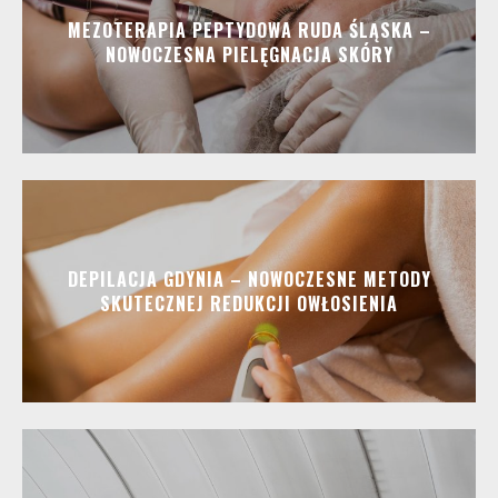
MEZOTERAPIA PEPTYDOWA RUDA ŚLĄSKA –
NOWOCZESNA PIELĘGNACJA SKÓRY
DEPILACJA GDYNIA – NOWOCZESNE METODY
SKUTECZNEJ REDUKCJI OWŁOSIENIA