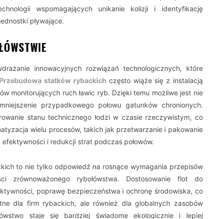
nologii wspomagających unikanie kolizji i identyfikację
jednostki pływające.
OŁÓWSTWIE
rażanie innowacyjnych rozwiązań technologicznych, które
Przebudowa statków rybackich
często wiąże się z instalacją
 monitorujących ruch ławic ryb. Dzięki temu możliwe jest nie
zmniejszenie przypadkowego połowu gatunków chronionych.
owanie stanu technicznego łodzi w czasie rzeczywistym, co
tyzacja wielu procesów, takich jak przetwarzanie i pakowanie
 efektywności i redukcji strat podczas połowów.
kich to nie tylko odpowiedź na rosnące wymagania przepisów
ści zrównoważonego rybołówstwa. Dostosowanie flot do
tywności, poprawę bezpieczeństwa i ochronę środowiska, co
tne dla firm rybackich, ale również dla globalnych zasobów
ówstwo staje się bardziej świadome ekologicznie i lepiej