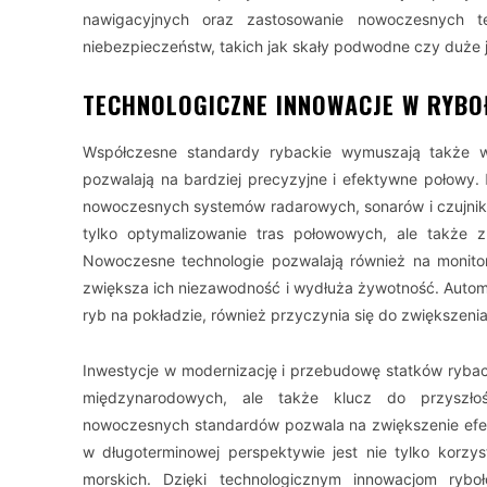
nawigacyjnych oraz zastosowanie nowoczesnych tech
niebezpieczeństw, takich jak skały podwodne czy duże 
TECHNOLOGICZNE INNOWACJE W RYB
Współczesne standardy rybackie wymuszają także wd
pozwalają na bardziej precyzyjne i efektywne połowy.
nowoczesnych systemów radarowych, sonarów i czujników
tylko optymalizowanie tras połowowych, ale także 
Nowoczesne technologie pozwalają również na monitor
zwiększa ich niezawodność i wydłuża żywotność. Automa
ryb na pokładzie, również przyczynia się do zwiększenia
Inwestycje w modernizację i przebudowę statków rybac
międzynarodowych, ale także klucz do przyszło
nowoczesnych standardów pozwala na zwiększenie efek
w długoterminowej perspektywie jest nie tylko korzys
morskich. Dzięki technologicznym innowacjom ryboł