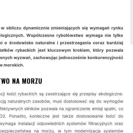
ią w obliczu dynamicznie zmieniających się wymagań rynku
ologicznych. Współczesne rybołówstwo wymaga nie tylko
i o środowisko naturalne i przestrzegania coraz bardziej
tatków rybackich jest kluczowym krokiem, który pozwala
esnych wyzwań, zachowując jednocześnie konkurencyjność
w morskich.
STWO NA MORZU
 łodzi rybackich są zaostrzające się przepisy ekologiczne.
tacją naturalnych zasobów, musi dostosować się do wymogów
ektywnych silników pozwala na ograniczenie emisji spalin, co
2. Ponadto, konieczne jest także dostosowanie łodzi do
maga instalacji odpowiednich systemów filtracyjnych oraz
bezpieczeństwa na morzu, w tym modernizacja systemów