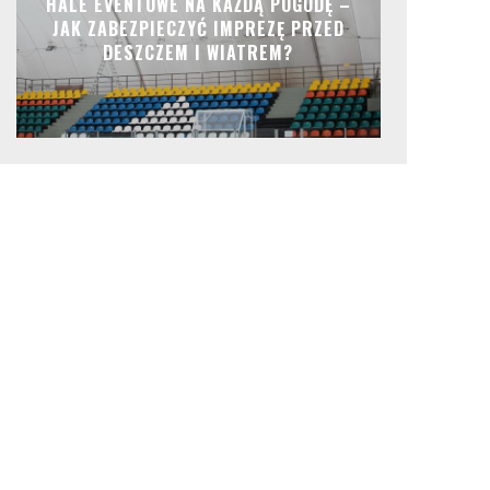
HALE EVENTOWE NA KAŻDĄ POGODĘ –
JAK ZABEZPIECZYĆ IMPREZĘ PRZED
DESZCZEM I WIATREM?