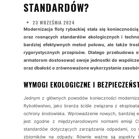
STANDARDÓW?
23 WRZEŚNIA 2024
Modernizacja floty rybackiej stała się koniecznośc
oraz rosnących standardów ekologicznych i techn
bardziej efektywnych metod połowu, ale także trosk
rygorystycznych przepisów. Dlatego przebudowa s
armatorom dostosować swoje jednostki do współcz
oraz dbałość o zrównoważone wykorzystanie zasobó
WYMOGI EKOLOGICZNE I BEZPIECZEŃ
Jednym z głównych powodów konieczności modernizacji
Rybołówstwo, jako branża ściśle związana z eksploa
ochrony środowiska. Wprowadzenie nowych, bardziej ef
jest zgodne z międzynarodowymi normami emisji CO
standardów dotyczących zarządzania odpadami, co wy
zbiorników na odpady. Równie ważne są aspekty 