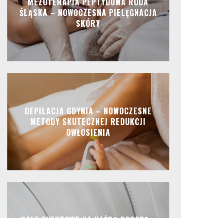
MEZOTERAPIA PEPTYDOWA RUDA
ŚLĄSKA – NOWOCZESNA PIELĘGNACJA
SKÓRY
DEPILACJA GDYNIA – NOWOCZESNE
METODY SKUTECZNEJ REDUKCJI
OWŁOSIENIA