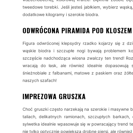
tweedowe torebki. Jeśli jesteś jabłkiem, wybierz wąską
dodatkowe kilogramy i szerokie biodra.
ODWRÓCONA PIRAMIDA POD KLOSZEM
Figura odwróconej klepsydry rzadko kojarzy się z dzi
wąskie biodra i szczupłe nogi bywają problemem kob
szczęście nadchodząca wiosna zwalczy ten trend! Rozk
wracają do łask, ale również idealnie dopasowują 
śnieżnobiałe z falbanami, matowe z paskiem oraz żółte 
naszych szafach!
IMPREZOWA GRUSZKA
Choć gruszki często narzekają na szerokie i masywne b
taliach, delikatnych ramionach, szczupłych barkach,
sylwetka idealnie wpasowuje się w powracający trend tej
nie tylko optycznie powiększą drobne piersi, ale równ