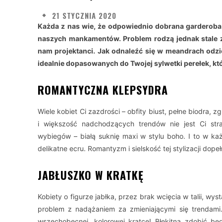
21 STYCZNIA 2020
Każda z nas wie, że odpowiednio dobrana garderoba 
naszych mankamentów. Problem rodzą jednak stale z
nam projektanci. Jak odnaleźć się w meandrach odz
idealnie dopasowanych do Twojej sylwetki perełek, któ
ROMANTYCZNA KLEPSYDRA
Wiele kobiet Ci zazdrości – obfity biust, pełne biodra, 
i większość nadchodzących trendów nie jest Ci stra
wybiegów – białą suknię maxi w stylu boho. I to w ka
delikatne ecru. Romantyzm i sielskość tej stylizacji dop
JABŁUSZKO W KRATKĘ
Kobiety o figurze jabłka, przez brak wcięcia w talii, wy
problem z nadążaniem za zmieniającymi się trendami.
wszechobecnej, kolorowej kratce! Błękitna zdobić będ