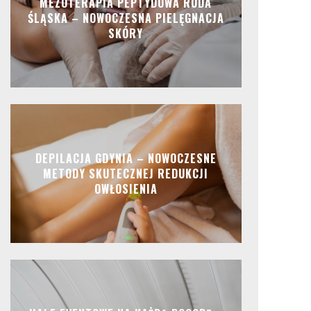
MEZOTERAPIA PEPTYDOWA RUDA
ŚLĄSKA – NOWOCZESNA PIELĘGNACJA
SKÓRY
DEPILACJA GDYNIA – NOWOCZESNE
METODY SKUTECZNEJ REDUKCJI
OWŁOSIENIA