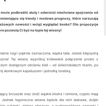
może podkreślić atuty i odwrócić niechciane spojrzenia od
mieniające się trendy i modowe prognozy, które narzucają
ieżowych nowości i wciąż wyglądać bosko? Oto propozycje
re pozwolą Ci być na topie tej wiosny!
zgrabne nogi i pięknie zaznaczona, wąska talia. Jesteś klepsydrą
szna! Tej wiosny wypróbuj królewskie połączenie prosto z
żdym dostępnym odcieniu bieli – od śnieżnobiałych tkanin, po
ełnij słomkowym kapeluszem i jednolitą torebką.
stający brzuszek oraz dość wąskie biodra i ramiona, często mają
 Jednak tegoroczna wiosna będzie dla nich łaskawa, dzięki
zie sukienki, zielona płaszcze, a pudroworóżowa garsonki i