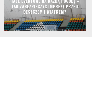
HALE EVENTOWE NA KAŻDĄ POGODĘ –
JAK ZABEZPIECZYĆ IMPREZĘ PRZED
DESZCZEM I WIATREM?