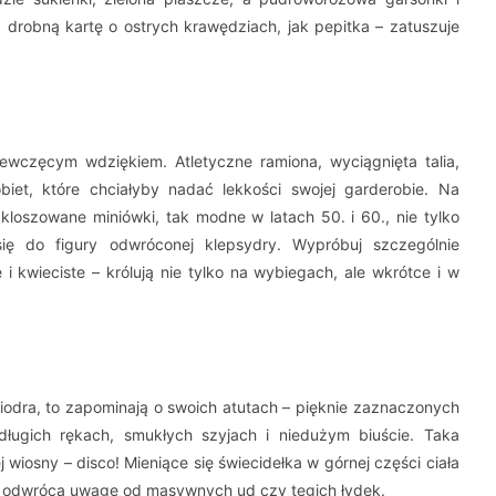
, drobną kartę o ostrych krawędziach, jak pepitka – zatuszuje
ewczęcym wdziękiem. Atletyczne ramiona, wyciągnięta talia,
iet, które chciałyby nadać lekkości swojej garderobie. Na
loszowane miniówki, tak modne w latach 50. i 60., nie tylko
się do figury odwróconej klepsydry. Wypróbuj szczególnie
i kwieciste – królują nie tylko na wybiegach, ale wkrótce i w
iodra, to zapominają o swoich atutach – pięknie zaznaczonych
 długich rękach, smukłych szyjach i niedużym biuście. Taka
 wiosny – disco! Mieniące się świecidełka w górnej części ciała
ież odwrócą uwagę od masywnych ud czy tęgich łydek.