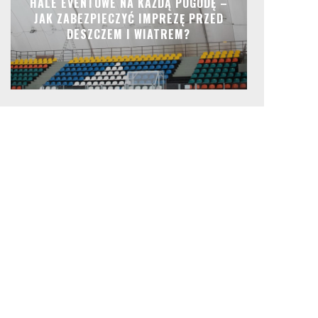
HALE EVENTOWE NA KAŻDĄ POGODĘ –
JAK ZABEZPIECZYĆ IMPREZĘ PRZED
DESZCZEM I WIATREM?