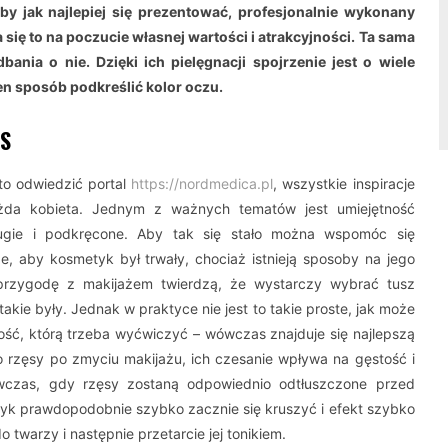
by jak najlepiej się prezentować, profesjonalnie wykonany
ię to na poczucie własnej wartości i atrakcyjności. Ta sama
nia o nie. Dzięki ich pielęgnacji spojrzenie jest o wiele
en sposób podkreślić kolor oczu.
ĘS
rto odwiedzić portal
https://nordmedica.pl
, wszystkie inspiracje
żda kobieta. Jednym z ważnych tematów jest umiejętność
ługie i podkręcone. Aby tak się stało można wspomóc się
e, aby kosmetyk był trwały, chociaż istnieją sposoby na jego
 przygodę z makijażem twierdzą, że wystarczy wybrać tusz
akie były. Jednak w praktyce nie jest to takie proste, jak może
ość, którą trzeba wyćwiczyć – wówczas znajduje się najlepszą
e o rzęsy po zmyciu makijażu, ich czesanie wpływa na gęstość i
ówczas, gdy rzęsy zostaną odpowiednio odtłuszczone przed
etyk prawdopodobnie szybko zacznie się kruszyć i efekt szybko
 twarzy i następnie przetarcie jej tonikiem.