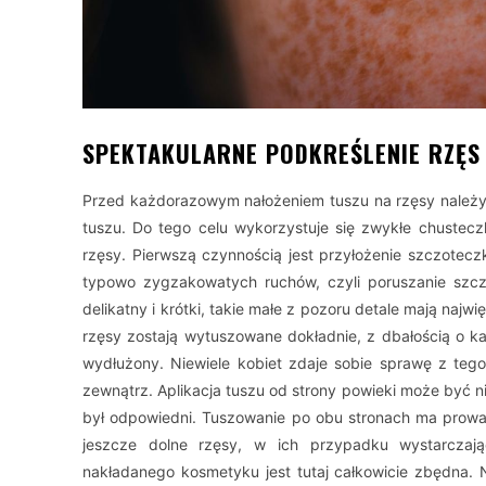
SPEKTAKULARNE PODKREŚLENIE RZĘS
Przed każdorazowym nałożeniem tuszu na rzęsy należy
tuszu. Do tego celu wykorzystuje się zwykłe chusteczk
rzęsy. Pierwszą czynnością jest przyłożenie szczotec
typowo zygzakowatych ruchów, czyli poruszanie szc
delikatny i krótki, takie małe z pozoru detale mają najw
rzęsy zostają wytuszowane dokładnie, z dbałością o k
wydłużony. Niewiele kobiet zdaje sobie sprawę z teg
zewnątrz. Aplikacja tuszu od strony powieki może być ni
był odpowiedni. Tuszowanie po obu stronach ma prowadz
jeszcze dolne rzęsy, w ich przypadku wystarczając
nakładanego kosmetyku jest tutaj całkowicie zbędna. 