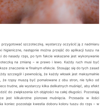
 przygotować szczoteczkę, wystarczy oczyścić ją z nadmiaru
i higieniczne, następnie można przejść do aplikacji tuszu na
zki do nasady rzęs, po tym fakcie wskazane jest wykonywanie
zoteczką na zmianę – w prawo i lewo. Każdy ruch musi być
iększe znaczenie w finalnym efekcie. Stosując się do tych zasad
ażdy szczegół i pewnością, że każdy włosek jest maksymalnie
o, że rzęsy muszą być pomalowane z obu stron, nie tylko od
eco trudne, ale wystarczy kilka delikatnych muśnięć, aby efekt
ić do zwiększenia ich objętości na całej długości. Pozostają
e jest kilkukrotne pionowe muśnięcia. Przesada w ilości
Na koniec pozostaje kwestia doboru koloru tuszu do rzęs – w