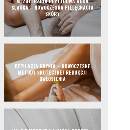
MEZOTERAPIA PEPTYDOWA RUDA
ŚLĄSKA – NOWOCZESNA PIELĘGNACJA
SKÓRY
DEPILACJA GDYNIA – NOWOCZESNE
METODY SKUTECZNEJ REDUKCJI
OWŁOSIENIA