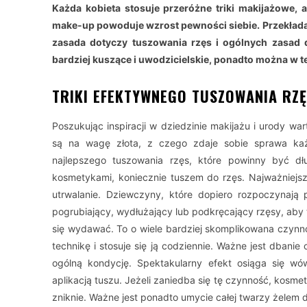
Każda kobieta stosuje przeróżne triki makijażowe, a
make-up powoduje wzrost pewności siebie. Przekłada s
zasada dotyczy tuszowania rzęs i ogólnych zasad dba
bardziej kuszące i uwodzicielskie, ponadto można w t
TRIKI EFEKTYWNEGO TUSZOWANIA RZ
Poszukując inspiracji w dziedzinie makijażu i urody wa
są na wagę złota, z czego zdaje sobie sprawa ka
najlepszego tuszowania rzęs, które powinny być d
kosmetykami, koniecznie tuszem do rzęs. Najważniejsz
utrwalanie. Dziewczyny, które dopiero rozpoczynają
pogrubiający, wydłużający lub podkręcający rzęsy, aby t
się wydawać. To o wiele bardziej skomplikowana czynn
technikę i stosuje się ją codziennie. Ważne jest dbani
ogólną kondycję. Spektakularny efekt osiąga się w
aplikacją tuszu. Jeżeli zaniedba się tę czynność, kosm
zniknie. Ważne jest ponadto umycie całej twarzy żelem do