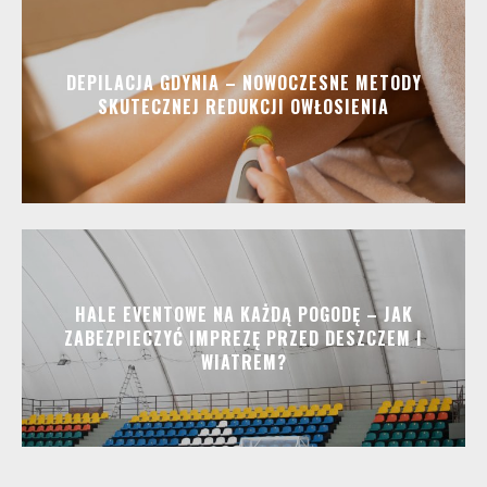
DEPILACJA GDYNIA – NOWOCZESNE METODY
SKUTECZNEJ REDUKCJI OWŁOSIENIA
HALE EVENTOWE NA KAŻDĄ POGODĘ – JAK
ZABEZPIECZYĆ IMPREZĘ PRZED DESZCZEM I
WIATREM?