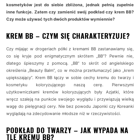
kosmetyków jest do siebie zbliżona, jednak pełnią zupełnie
inne funkcje. Zatem czy zamienić swój podkład czy krem BB?
Czy może używać tych dwóch produktów wymiennie?
KREM BB – CZYM SIĘ CHARAKTERYZUJE?
Czy mijając w drogeriach półki z kremami BB zastanawiamy się,
co się kryje pod enigmatycznym skrótem „BB”? Pewnie nie,
dlatego śpieszymy z pomocą. „BB” to skrót od angielskiego
określenia „Beauty Balm”, co w można przetłumaczyć jako „krem
upiększający”. Krem BB łączy w sobie cechy kremu do twarzy i
kosmetyku koloryzującego naszą cerę. Pierwszymi
użytkowniczkami kremów koloryzujących były Azjatki, które
wręcz szaleją na punkcie swojego wyglądu i przywiązują wielką
wagę do pielęgnacji cery. Nie bez powodu Japonki czy Koreanki
wyglądają na zdecydowanie młodsze niż w rzeczywistości.
PODKŁAD DO TWARZY – JAK WYPADA NA
TLE KREMU BB?