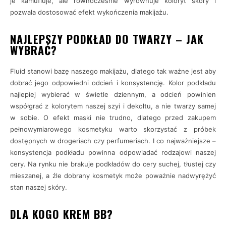
je kamufluje, ale równocześnie wyrównuje koloryt skóry i
pozwala dostosować efekt wykończenia makijażu.
NAJLEPSZY PODKŁAD DO TWARZY – JAK
WYBRAĆ?
Fluid stanowi bazę naszego makijażu, dlatego tak ważne jest aby
dobrać jego odpowiedni odcień i konsystencję. Kolor podkładu
najlepiej wybierać w świetle dziennym, a odcień powinien
współgrać z kolorytem naszej szyi i dekoltu, a nie twarzy samej
w sobie. O efekt maski nie trudno, dlatego przed zakupem
pełnowymiarowego kosmetyku warto skorzystać z próbek
dostępnych w drogeriach czy perfumeriach. I co najważniejsze –
konsystencja podkładu powinna odpowiadać rodzajowi naszej
cery. Na rynku nie brakuje podkładów do cery suchej, tłustej czy
mieszanej, a źle dobrany kosmetyk może poważnie nadwyrężyć
stan naszej skóry.
DLA KOGO KREM BB?