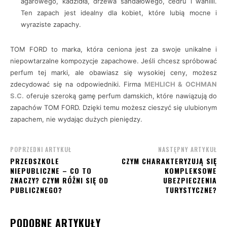
agarowego, kadzidła, drzewa sandałowego, cedru i wanilii.
Ten zapach jest idealny dla kobiet, które lubią mocne i
wyraziste zapachy.
TOM FORD to marka, która ceniona jest za swoje unikalne i
niepowtarzalne kompozycje zapachowe. Jeśli chcesz spróbować
perfum tej marki, ale obawiasz się wysokiej ceny, możesz
zdecydować się na odpowiedniki. Firma
MEHLICH & OCHMAN
S.C.
oferuje szeroką gamę perfum damskich, które nawiązują do
zapachów TOM FORD. Dzięki temu możesz cieszyć się ulubionym
zapachem, nie wydając dużych pieniędzy.
POPRZEDNI ARTYKUŁ
NASTĘPNY ARTYKUŁ
PRZEDSZKOLE
CZYM CHARAKTERYZUJĄ SIĘ
NIEPUBLICZNE – CO TO
KOMPLEKSOWE
ZNACZY? CZYM RÓŻNI SIĘ OD
UBEZPIECZENIA
PUBLICZNEGO?
TURYSTYCZNE?
PODOBNE ARTYKUŁY