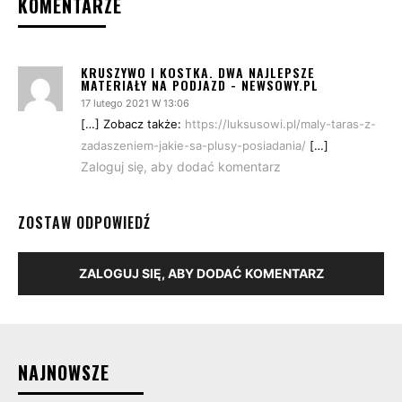
KOMENTARZE
KRUSZYWO I KOSTKA. DWA NAJLEPSZE
MATERIAŁY NA PODJAZD - NEWSOWY.PL
17 lutego 2021 W 13:06
[…] Zobacz także:
https://luksusowi.pl/maly-taras-z-
zadaszeniem-jakie-sa-plusy-posiadania/
[…]
Zaloguj się, aby dodać komentarz
ZOSTAW ODPOWIEDŹ
ZALOGUJ SIĘ, ABY DODAĆ KOMENTARZ
NAJNOWSZE