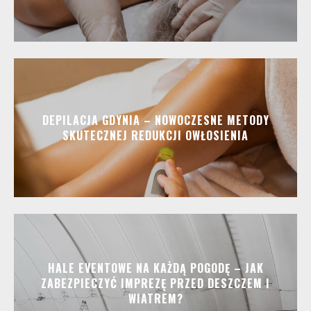
DEPILACJA GDYNIA – NOWOCZESNE METODY
SKUTECZNEJ REDUKCJI OWŁOSIENIA
HALE EVENTOWE NA KAŻDĄ POGODĘ – JAK
ZABEZPIECZYĆ IMPREZĘ PRZED DESZCZEM I
WIATREM?