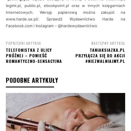
legimi.pl, publio.pl, ebookpoint.pl oraz w innych księgarniach
internetowych. Wersję papierową można zakupić na
www.harde.se.pl/. Sprawdź Wydawnictwo Harde na
Facebook.com i Instagram – @hardewydawnictwo
POPRZEDNI ARTYKUŁ
NASTĘPNY ARTYKUŁ
TELEFONISTKA Z ULICY
TANIAKSIAZKA.PL
PRÓŻNEJ – POWIEŚĆ
PRZYŁĄCZA SIĘ DO AKCJI
ROMANTYCZNO-SENSACYJNA
#NIEZWALNIAJMY.PL
PODOBNE ARTYKUŁY