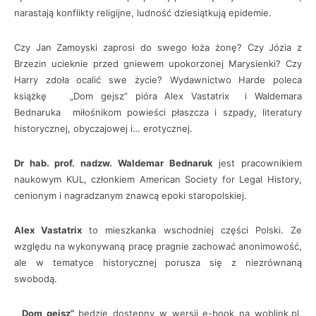
narastają konflikty religijne, ludność dziesiątkują epidemie.
Czy Jan Zamoyski zaprosi do swego łoża żonę? Czy Józia z
Brzezin ucieknie przed gniewem upokorzonej Marysienki? Czy
Harry zdoła ocalić swe życie? Wydawnictwo Harde poleca
książkę „Dom gejsz” pióra Alex Vastatrix i Waldemara
Bednaruka miłośnikom powieści płaszcza i szpady, literatury
historycznej, obyczajowej i… erotycznej.
Dr hab. prof. nadzw. Waldemar Bednaruk
jest pracownikiem
naukowym KUL, członkiem American Society for Legal History,
cenionym i nagradzanym znawcą epoki staropolskiej.
Alex Vastatrix
to mieszkanka wschodniej części Polski. Ze
względu na wykonywaną pracę pragnie zachować anonimowość,
ale w tematyce historycznej porusza się z niezrównaną
swobodą.
„Dom gejsz”
będzie dostępny w wersji e-book na woblink.pl,