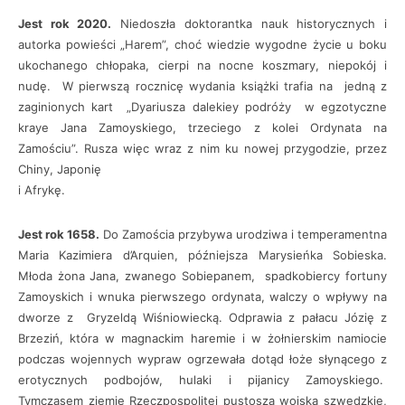
Jest rok 2020.
Niedoszła doktorantka nauk historycznych i
autorka powieści „Harem”, choć wiedzie wygodne życie u boku
ukochanego chłopaka, cierpi na nocne koszmary, niepokój i
nudę. W pierwszą rocznicę wydania książki trafia na jedną z
zaginionych kart „Dyariusza dalekiey podróży w egzotyczne
kraye Jana Zamoyskiego, trzeciego z kolei Ordynata na
Zamościu”. Rusza więc wraz z nim ku nowej przygodzie, przez
Chiny, Japonię
i Afrykę.
Jest rok 1658.
Do Zamościa przybywa urodziwa i temperamentna
Maria Kazimiera d’Arquien, późniejsza Marysieńka Sobieska.
Młoda żona Jana, zwanego Sobiepanem, spadkobiercy fortuny
Zamoyskich i wnuka pierwszego ordynata, walczy o wpływy na
dworze z Gryzeldą Wiśniowiecką. Odprawia z pałacu Józię z
Brzeziń, która w magnackim haremie i w żołnierskim namiocie
podczas wojennych wypraw ogrzewała dotąd łoże słynącego z
erotycznych podbojów, hulaki i pijanicy Zamoyskiego.
Tymczasem ziemie Rzeczpospolitej pustoszą wojska szwedzkie,