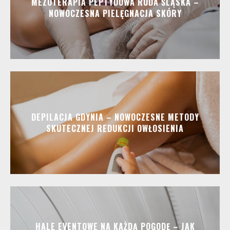
MEZOTERAPIA PEPTYDOWA RUDA ŚLĄSKA –
NOWOCZESNA PIELĘGNACJA SKÓRY
DEPILACJA GDYNIA – NOWOCZESNE METODY
SKUTECZNEJ REDUKCJI OWŁOSIENIA
HALE EVENTOWE NA KAŻDĄ POGODĘ – JAK