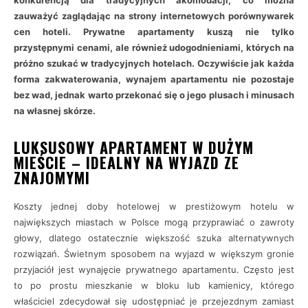
konkurencją dla tradycyjnych akomodacji, co można
zauważyć zaglądając na strony internetowych porównywarek
cen hoteli. Prywatne apartamenty kuszą nie tylko
przystępnymi cenami, ale również udogodnieniami, których na
próżno szukać w tradycyjnych hotelach. Oczywiście jak każda
forma zakwaterowania, wynajem apartamentu nie pozostaje
bez wad, jednak warto przekonać się o jego plusach i minusach
na własnej skórze.
LUKSUSOWY APARTAMENT W DUŻYM
MIEŚCIE – IDEALNY NA WYJAZD ZE
ZNAJOMYMI
Koszty jednej doby hotelowej w prestiżowym hotelu w
największych miastach w Polsce mogą przyprawiać o zawroty
głowy, dlatego ostatecznie większość szuka alternatywnych
rozwiązań. Świetnym sposobem na wyjazd w większym gronie
przyjaciół jest wynajęcie prywatnego apartamentu. Często jest
to po prostu mieszkanie w bloku lub kamienicy, którego
właściciel zdecydował się udostępniać je przejezdnym zamiast