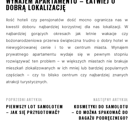
WYNAJEM APARTAMENTU – ŁATWIEJ O
DOBRĄ LOKALIZACJĘ
Ilość hoteli czy pensjonatów dość mocno ogranicza nas w
kwestii doboru najbardziej korzystnej dla nas lokalizacji. W
najbardziej gorących okresach jak letnie wakacje czy
bożonarodzeniowa przerwa świąteczna trudno o dobry hotel w
niewygórowanej cenie i to w centrum miasta. Wynajem
prywatnego apartamentu wydaje się w pewnym stopniu
rozwiązywać ten problem – w większych miastach nie brakuje
mieszkań zlokalizowanych w ich mniej lub bardziej popularnych
częściach – czy to blisko centrum czy najbardziej znanych
atrakcji turystycznych.
POPRZEDNI ARTYKUŁ
NASTĘPNY ARTYKUŁ
PIERWSZY LOT SAMOLOTEM
KOSMETYKI DO SAMOLOTU
– JAK SIĘ PRZYGOTOWAĆ?
– CO MOŻNA SPAKOWAĆ DO
BAGAŻU PODRĘCZNEGO?