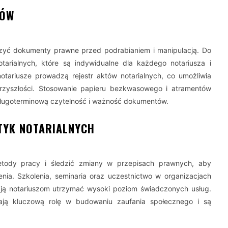
TÓW
czyć dokumenty prawne przed podrabianiem i manipulacją. Do
tarialnych, które są indywidualne dla każdego notariusza i
otariusze prowadzą rejestr aktów notarialnych, co umożliwia
rzyszłości. Stosowanie papieru bezkwasowego i atramentów
 długoterminową czytelność i ważność dokumentów.
TYK NOTARIALNYCH
etody pracy i śledzić zmiany w przepisach prawnych, aby
ia. Szkolenia, seminaria oraz uczestnictwo w organizacjach
ają notariuszom utrzymać wysoki poziom świadczonych usług.
ają kluczową rolę w budowaniu zaufania społecznego i są