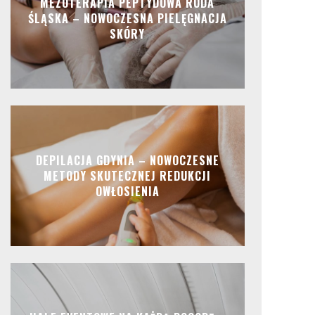
MEZOTERAPIA PEPTYDOWA RUDA
ŚLĄSKA – NOWOCZESNA PIELĘGNACJA
SKÓRY
DEPILACJA GDYNIA – NOWOCZESNE
METODY SKUTECZNEJ REDUKCJI
OWŁOSIENIA