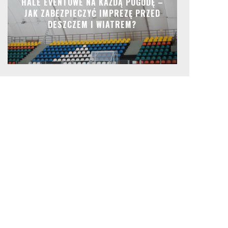
HALE EVENTOWE NA KAŻDĄ POGODĘ –
JAK ZABEZPIECZYĆ IMPREZĘ PRZED
DESZCZEM I WIATREM?