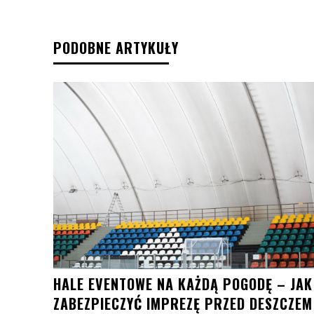
PODOBNE ARTYKUŁY
HALE EVENTOWE NA KAŻDĄ POGODĘ – JAK
ZABEZPIECZYĆ IMPREZĘ PRZED DESZCZEM