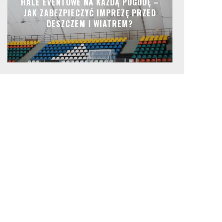
HALE EVENTOWE NA KAŻDĄ POGODĘ –
JAK ZABEZPIECZYĆ IMPREZĘ PRZED
DESZCZEM I WIATREM?