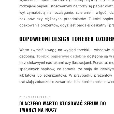
rodzajami papieru stosowanymi na torby są papier kraft
wytrzymałością na rozciąganie, ścieranie i wilgoć, 
zakupów czy cięższych przedmiotów. Z kolei papier
opakowania prezentów, gdyż jest bardziej delikatny i pr
ODPOWIEDNI DESIGN TOREBEK OZDOB
Warto zwrócić uwagę na wygląd torebki – właściwie dob
ozdobną.
Torebki papierowe ozdobne
dostępne są w r
te z ciekawymi nadrukami czy ilustracjami. Ponadto, m
specjalnych napisów, co sprawia, że stają się ideal
jubilatowi lub solenizantowi. W przypadku prezentów
ułatwiają zobaczenie zawartości bez konieczności otwie
POPRZEDNI ARTYKUŁ
DLACZEGO WARTO STOSOWAĆ SERUM DO
TWARZY NA NOC?