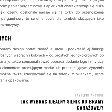
 oraz papier pergaminowy. Papier kraft charakteryzuje się dużą
dzięki czemu doskonale nadaje się na torby do przenoszenia
 pergaminowy to świetna opcja dla torebek służących jako
zezroczysty.
NYCH
rany design potrafi dodać jej uroku i podkreślić jej funkcję
óżnych wzorach i kolorach – od prostych jednokolorowych po
ożna je także spersonalizować poprzez dodanie logo firmy czy
nym elementem promującym markę lub przekazującym życzenia
 można także zdecydować się na torebki z okienkami, które
rania opakowania.
NASTĘPNY ARTYKUŁ
JAK WYBRAĆ IDEALNY SILNIK DO BRAMY
GARAŻOWEJ?