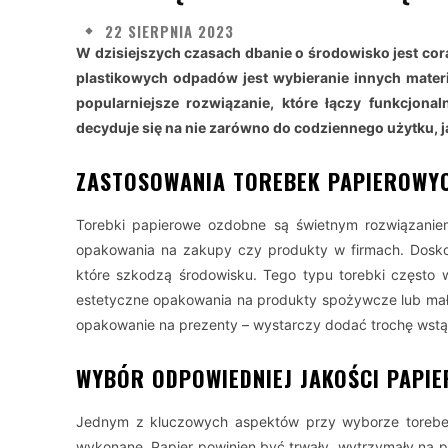
22 SIERPNIA 2023
W dzisiejszych czasach dbanie o środowisko jest cor
plastikowych odpadów jest wybieranie innych mater
popularniejsze rozwiązanie, które łączy funkcjona
decyduje się na nie zarówno do codziennego użytku, ja
ZASTOSOWANIA TOREBEK PAPIEROWY
Torebki papierowe ozdobne są świetnym rozwiązaniem 
opakowania na zakupy czy produkty w firmach. Doskona
które szkodzą środowisku. Tego typu torebki często w
estetyczne opakowania na produkty spożywcze lub mał
opakowanie na prezenty – wystarczy dodać trochę wstąż
WYBÓR ODPOWIEDNIEJ JAKOŚCI PAPIE
Jednym z kluczowych aspektów przy wyborze torebek
wykonane. Papier powinien być trwały, wytrzymały na pr