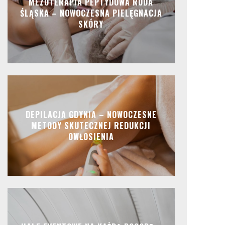
MEZOTERAPIA PEPTYDOWA RUDA
ŚLĄSKA – NOWOCZESNA PIELĘGNACJA
SKÓRY
DEPILACJA GDYNIA – NOWOCZESNE
METODY SKUTECZNEJ REDUKCJI
OWŁOSIENIA