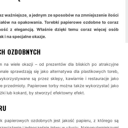
az ważniejsze, a jednym ze sposobów na zmniejszenie ilości
iałów na opakowania. Torebki papierowe ozdobne to coraz
lność z elegancją. Właśnie dzięki temu coraz więcej osób
k i na specjalne okazje.
CH OZDOBNYCH
na wiele okazji – od prezentów dla bliskich po atrakcyjne
le sprawdzają się jako alternatywa dla plastikowych toreb,
ykorzystywane są przez sklepy, kawiarnie i restauracje jako
e przedmioty. Papierowe torby można także wykorzystać jako
ki lub kokard, by stworzyć efektowny efekt.
RU
 papierowych ozdobnych jest jakość papieru, z którego są
zeciążenie i jednocześnie łatwy w użyciu. Najpopularniejszymi