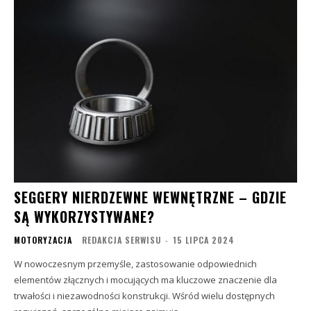
SEGGERY NIERDZEWNE WEWNĘTRZNE – GDZIE
SĄ WYKORZYSTYWANE?
MOTORYZACJA
REDAKCJA SERWISU
-
15 LIPCA 2024
W nowoczesnym przemyśle, zastosowanie odpowiednich
elementów złącznych i mocujących ma kluczowe znaczenie dla
trwałości i niezawodności konstrukcji. Wśród wielu dostępnych