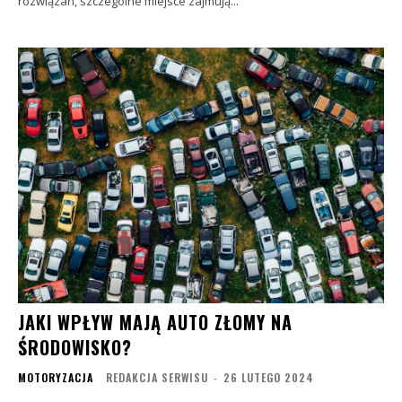
rozwiązań, szczególne miejsce zajmują...
JAKI WPŁYW MAJĄ AUTO ZŁOMY NA
ŚRODOWISKO?
MOTORYZACJA
REDAKCJA SERWISU
-
26 LUTEGO 2024