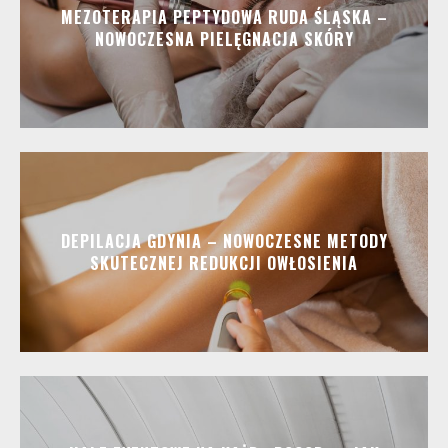
MEZOTERAPIA PEPTYDOWA RUDA ŚLĄSKA –
NOWOCZESNA PIELĘGNACJA SKÓRY
DEPILACJA GDYNIA – NOWOCZESNE METODY
SKUTECZNEJ REDUKCJI OWŁOSIENIA