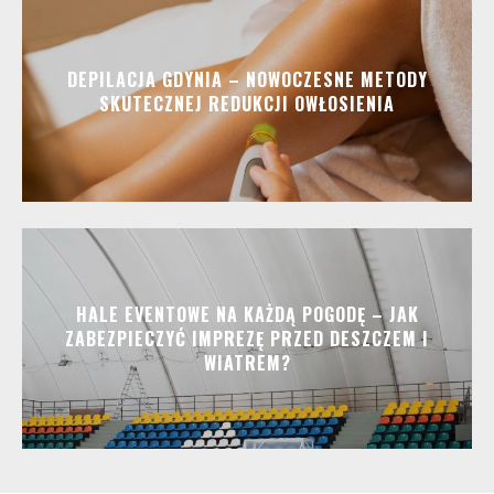
DEPILACJA GDYNIA – NOWOCZESNE METODY
SKUTECZNEJ REDUKCJI OWŁOSIENIA
HALE EVENTOWE NA KAŻDĄ POGODĘ – JAK
ZABEZPIECZYĆ IMPREZĘ PRZED DESZCZEM I
WIATREM?