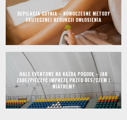
DEPILACJA GDYNIA – NOWOCZESNE METODY
SKUTECZNEJ REDUKCJI OWŁOSIENIA
HALE EVENTOWE NA KAŻDĄ POGODĘ – JAK
ZABEZPIECZYĆ IMPREZĘ PRZED DESZCZEM I
WIATREM?