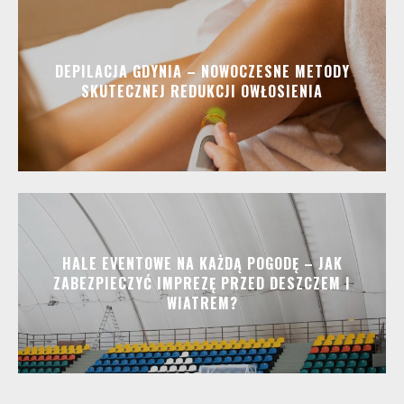
DEPILACJA GDYNIA – NOWOCZESNE METODY
SKUTECZNEJ REDUKCJI OWŁOSIENIA
HALE EVENTOWE NA KAŻDĄ POGODĘ – JAK
ZABEZPIECZYĆ IMPREZĘ PRZED DESZCZEM I
WIATREM?