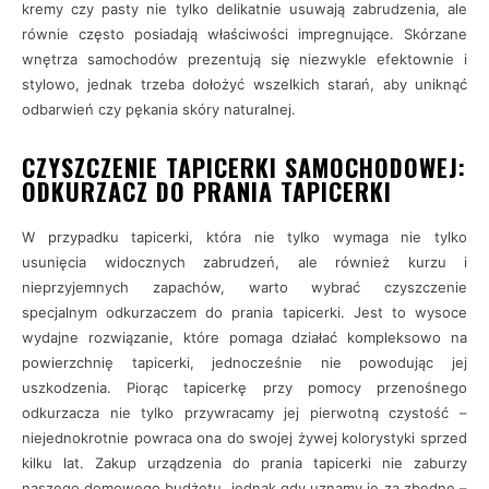
kremy czy pasty nie tylko delikatnie usuwają zabrudzenia, ale
równie często posiadają właściwości impregnujące. Skórzane
wnętrza samochodów prezentują się niezwykle efektownie i
stylowo, jednak trzeba dołożyć wszelkich starań, aby uniknąć
odbarwień czy pękania skóry naturalnej.
CZYSZCZENIE TAPICERKI SAMOCHODOWEJ:
ODKURZACZ DO PRANIA TAPICERKI
W przypadku tapicerki, która nie tylko wymaga nie tylko
usunięcia widocznych zabrudzeń, ale również kurzu i
nieprzyjemnych zapachów, warto wybrać czyszczenie
specjalnym odkurzaczem do prania tapicerki. Jest to wysoce
wydajne rozwiązanie, które pomaga działać kompleksowo na
powierzchnię tapicerki, jednocześnie nie powodując jej
uszkodzenia. Piorąc tapicerkę przy pomocy przenośnego
odkurzacza nie tylko przywracamy jej pierwotną czystość –
niejednokrotnie powraca ona do swojej żywej kolorystyki sprzed
kilku lat. Zakup urządzenia do prania tapicerki nie zaburzy
naszego domowego budżetu, jednak gdy uznamy je za zbędne –