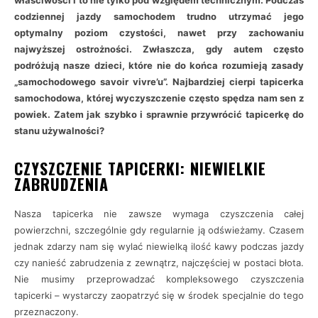
właściwości i to nie tylko pod względem technicznym. Podczas
codziennej jazdy samochodem trudno utrzymać jego
optymalny poziom czystości, nawet przy zachowaniu
najwyższej ostrożności. Zwłaszcza, gdy autem często
podróżują nasze dzieci, które nie do końca rozumieją zasady
„samochodowego savoir vivre’u”. Najbardziej cierpi tapicerka
samochodowa, której wyczyszczenie często spędza nam sen z
powiek. Zatem jak szybko i sprawnie przywrócić tapicerkę do
stanu używalności?
CZYSZCZENIE TAPICERKI: NIEWIELKIE
ZABRUDZENIA
Nasza tapicerka nie zawsze wymaga czyszczenia całej
powierzchni, szczególnie gdy regularnie ją odświeżamy. Czasem
jednak zdarzy nam się wylać niewielką ilość kawy podczas jazdy
czy nanieść zabrudzenia z zewnątrz, najczęściej w postaci błota.
Nie musimy przeprowadzać kompleksowego czyszczenia
tapicerki – wystarczy zaopatrzyć się w środek specjalnie do tego
przeznaczony.