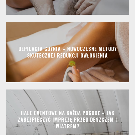
DEPILACJA GDYNIA – NOWOCZESNE METODY
SKUTECZNEJ REDUKCJI OWŁOSIENIA
HALE EVENTOWE NA KAŻDĄ POGODĘ – JAK
ZABEZPIECZYĆ IMPREZĘ PRZED DESZCZEM I
WIATREM?