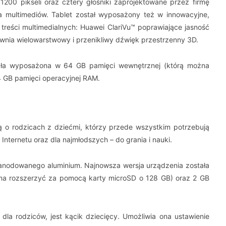
1200 pikseli oraz cztery głośniki zaprojektowane przez firmę
 multimediów. Tablet został wyposażony też w innowacyjne,
treści multimedialnych: Huawei ClariVu™ poprawiające jasność
ewnia wielowarstwowy i przenikliwy dźwięk przestrzenny 3D.
ała wyposażona w 64 GB pamięci wewnętrznej (którą można
4 GB pamięci operacyjnej RAM.
 o rodzicach z dziećmi, którzy przede wszystkim potrzebują
Internetu oraz dla najmłodszych – do grania i nauki.
anodowanego aluminium. Najnowsza wersja urządzenia została
a rozszerzyć za pomocą karty microSD o 128 GB) oraz 2 GB
dla rodziców, jest kącik dziecięcy. Umożliwia ona ustawienie