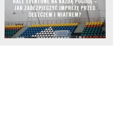
HALE EVENTOWE NA KAŻDĄ POGODĘ –
JAK ZABEZPIECZYĆ IMPREZĘ PRZED
DESZCZEM I WIATREM?