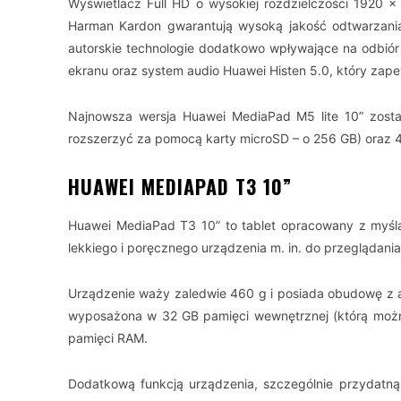
Wyświetlacz Full HD o wysokiej rozdzielczości 1920 x 
Harman Kardon gwarantują wysoką jakość odtwarzania
autorskie technologie dodatkowo wpływające na odbiór 
ekranu oraz system audio Huawei Histen 5.0, który zap
Najnowsza wersja Huawei MediaPad M5 lite 10” zost
rozszerzyć za pomocą karty microSD – o 256 GB) oraz 
HUAWEI MEDIAPAD T3 10”
Huawei MediaPad T3 10” to tablet opracowany z myślą
lekkiego i poręcznego urządzenia m. in. do przeglądania 
Urządzenie waży zaledwie 460 g i posiada obudowę z 
wyposażona w 32 GB pamięci wewnętrznej (którą możn
pamięci RAM.
Dodatkową funkcją urządzenia, szczególnie przydatną 