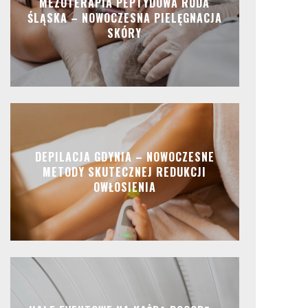
MEZOTERAPIA PEPTYDOWA RUDA
ŚLĄSKA – NOWOCZESNA PIELĘGNACJA
SKÓRY
DEPILACJA GDYNIA – NOWOCZESNE
METODY SKUTECZNEJ REDUKCJI
OWŁOSIENIA