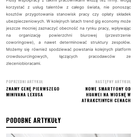
Plusy współpracy z takimi pracownikami widzą też firmy. Mogą
korzystać z usług talentów z całego świata, nie ponosząc
kosztów przygotowania stanowisk pracy czy opłaty składek
ubezpieczeniowych. W kolejnych latach trend gig economy może
jeszcze mocniej zaznaczyć obecność na rynku pracy, wpływając
na organizację powierzchni biurowej (przestrzenie
coworingowe), a nawet determinować struktury zespołów.
Możemy się również spodziewać powstania kolejnych platform
crowdsourcingowych, łączących pracodawców ze
zleceniobioracami.
POPRZEDNI ARTYKUŁ
NASTĘPNY ARTYKUŁ
ZNAMY CENĘ PIERWSZEGO
NOWE SMARTFONY OD
MINIVANA LEXUSA
HUAWEI NA WIOSNĘ W
ATRAKCYJNYCH CENACH
PODOBNE ARTYKUŁY