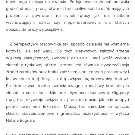
dowolnego miejsca na świecie. Podejmowanie zleceń pozwala
godzić studia z pracą, stwarza też możliwości dla osób mających
problem z powrotem na rynek pracy jak np. matkom
wychowującym dzieci czy niepełnosprawnym, dla których
dojazdy do pracy są uciążliwie.
– Z perspektywy pracownika taki sposób działania ma wymierne
korzyści, ale też wady. Do tych pierwszych zaliczyć trzeba
większą elastyczność, swobodę działania i możliwość wyboru
zleceń z rynkowej oferty. Istotna jest również dywersyfikacja
źródeł zarobków oraz brak uzależnienia od jednego pracodawcy i
losów konkretnej firmy, z którą związani są pracownicy etatowi.
Po stronie wad trzeba zwrócić uwagę na możliwy brak stałych
zleceń, a co za tym idzie brak płynności finansowej. Giggerzy
tracą też przywileje związane z pracą na etacie, jak m.in urlopy i
płatne zwolnienia lekarskie. Muszą też samodzielnie opłacać
składki ubezpieczeniowe i gromadzić oszczędności – wylicza
Natalia Bogdan.