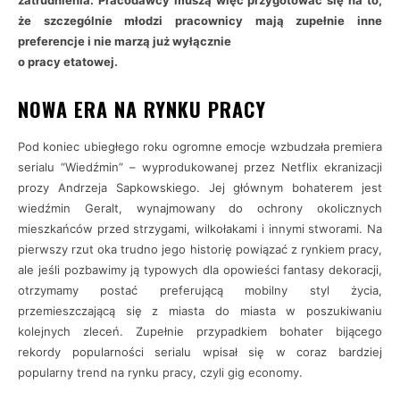
zatrudnienia. Pracodawcy muszą więc przygotować się na to,
że szczególnie młodzi pracownicy mają zupełnie inne
preferencje i nie marzą już wyłącznie
o pracy etatowej.
NOWA ERA NA RYNKU PRACY
Pod koniec ubiegłego roku ogromne emocje wzbudzała premiera
serialu “Wiedźmin” – wyprodukowanej przez Netflix ekranizacji
prozy Andrzeja Sapkowskiego. Jej głównym bohaterem jest
wiedźmin Geralt, wynajmowany do ochrony okolicznych
mieszkańców przed strzygami, wilkołakami i innymi stworami. Na
pierwszy rzut oka trudno jego historię powiązać z rynkiem pracy,
ale jeśli pozbawimy ją typowych dla opowieści fantasy dekoracji,
otrzymamy postać preferującą mobilny styl życia,
przemieszczającą się z miasta do miasta w poszukiwaniu
kolejnych zleceń. Zupełnie przypadkiem bohater bijącego
rekordy popularności serialu wpisał się w coraz bardziej
popularny trend na rynku pracy, czyli gig economy.