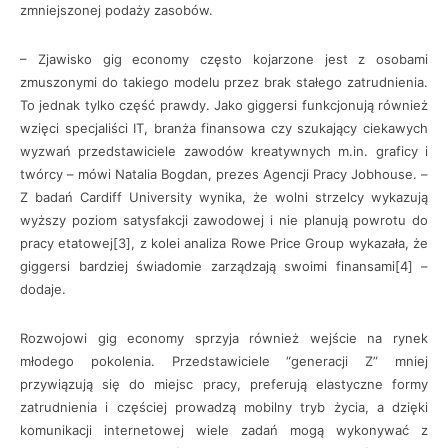
zmniejszonej podaży zasobów.
– Zjawisko gig economy często kojarzone jest z osobami
zmuszonymi do takiego modelu przez brak stałego zatrudnienia.
To jednak tylko część prawdy. Jako giggersi funkcjonują również
wzięci specjaliści IT, branża finansowa czy szukający ciekawych
wyzwań przedstawiciele zawodów kreatywnych m.in. graficy i
twórcy – mówi Natalia Bogdan, prezes Agencji Pracy Jobhouse. –
Z badań Cardiff University wynika, że wolni strzelcy wykazują
wyższy poziom satysfakcji zawodowej i nie planują powrotu do
pracy etatowej[3], z kolei analiza Rowe Price Group wykazała, że
giggersi bardziej świadomie zarządzają swoimi finansami[4] –
dodaje.
Rozwojowi gig economy sprzyja również wejście na rynek
młodego pokolenia. Przedstawiciele “generacji Z” mniej
przywiązują się do miejsc pracy, preferują elastyczne formy
zatrudnienia i częściej prowadzą mobilny tryb życia, a dzięki
komunikacji internetowej wiele zadań mogą wykonywać z