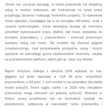
Termin ten oznacza sytuację, w której pracownik nie świadczy
usług w modelu etatowym, ale funkcjonuje na rynku pracy
przyjmując zlecenia i realizując konkretne projekty. To relatywnie
nowe zjawisko, rozwijające się w od początku XXI wieku, wraz z
nowymi technologiami. Coraz łatwiejszy dostęp do internetu
umożliwił wykonywanie pracy zdalnie, dał nowe narzędzia do
kontaktu pracodawcy z pracownikiem i stworzył przestrzeń
wymiany usług czy treści. Tak zrodziło się również pojęcie
crowdsourcingu, czyli pozyskiwanie pomysłów, usług i innych
zasobów od szerokiego grona użytkowników internetu, zwykle
za pośrednictwem platform, takich jak np. Uber czy Airbnb.
Raport Instytutu Gallupa z sierpnia 2018 wykazał, że tzw.
giggersi już teraz stanowią w USA 34 proc. wszystkich
pracowników, a 64 proc. z nich uważa to za optymalny dla siebie
model pracy[1]. Trend ciągle rośnie i w 2020 roku niezależni
pracownicy mogą stanowić już połowę rynku[2]. Również w
Polsce praca projektowa lub na kontrakcie zyskuje na
popularności, zwłaszcza w warunkach rynku pracownika i