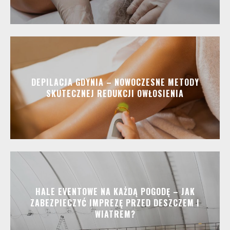
DEPILACJA GDYNIA – NOWOCZESNE METODY
SKUTECZNEJ REDUKCJI OWŁOSIENIA
HALE EVENTOWE NA KAŻDĄ POGODĘ – JAK
ZABEZPIECZYĆ IMPREZĘ PRZED DESZCZEM I
WIATREM?