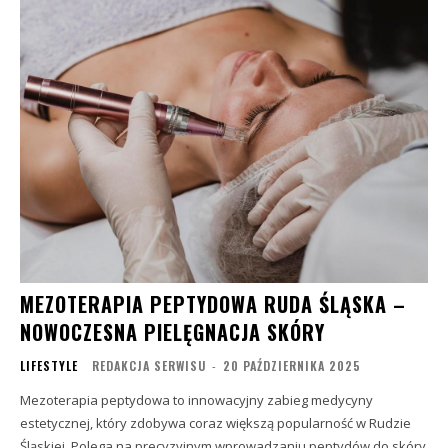
MEZOTERAPIA PEPTYDOWA RUDA ŚLĄSKA –
NOWOCZESNA PIELĘGNACJA SKÓRY
LIFESTYLE
REDAKCJA SERWISU
-
20 PAŹDZIERNIKA 2025
Mezoterapia peptydowa to innowacyjny zabieg medycyny
estetycznej, który zdobywa coraz większą popularność w Rudzie
Śląskiej. Polega na precyzyjnym wprowadzaniu peptydów do skóry