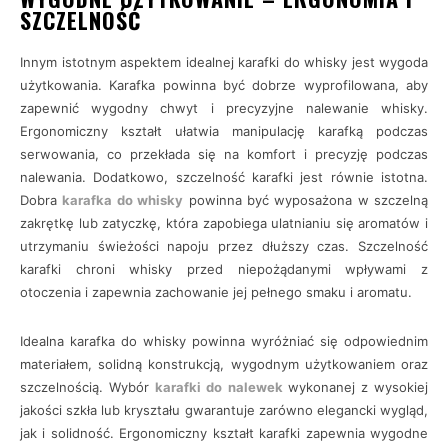
SZCZELNOŚĆ
Innym istotnym aspektem idealnej karafki do whisky jest wygoda
użytkowania. Karafka powinna być dobrze wyprofilowana, aby
zapewnić wygodny chwyt i precyzyjne nalewanie whisky.
Ergonomiczny kształt ułatwia manipulację karafką podczas
serwowania, co przekłada się na komfort i precyzję podczas
nalewania. Dodatkowo, szczelność karafki jest równie istotna.
Dobra
karafka do whisky
powinna być wyposażona w szczelną
zakrętkę lub zatyczkę, która zapobiega ulatnianiu się aromatów i
utrzymaniu świeżości napoju przez dłuższy czas. Szczelność
karafki chroni whisky przed niepożądanymi wpływami z
otoczenia i zapewnia zachowanie jej pełnego smaku i aromatu.
Idealna karafka do whisky powinna wyróżniać się odpowiednim
materiałem, solidną konstrukcją, wygodnym użytkowaniem oraz
szczelnością. Wybór
karafki do nalewek
wykonanej z wysokiej
jakości szkła lub kryształu gwarantuje zarówno elegancki wygląd,
jak i solidność. Ergonomiczny kształt karafki zapewnia wygodne