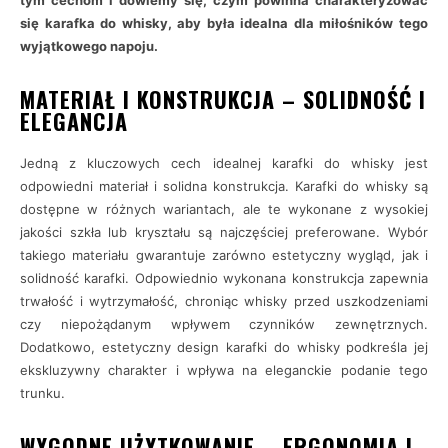
tym cechom i dowiemy się, czym powinna charakteryzować
się karafka do whisky, aby była idealna dla miłośników tego
wyjątkowego napoju.
MATERIAŁ I KONSTRUKCJA – SOLIDNOŚĆ I
ELEGANCJA
Jedną z kluczowych cech idealnej karafki do whisky jest
odpowiedni materiał i solidna konstrukcja. Karafki do whisky są
dostępne w różnych wariantach, ale te wykonane z wysokiej
jakości szkła lub kryształu są najczęściej preferowane. Wybór
takiego materiału gwarantuje zarówno estetyczny wygląd, jak i
solidność karafki. Odpowiednio wykonana konstrukcja zapewnia
trwałość i wytrzymałość, chroniąc whisky przed uszkodzeniami
czy niepożądanym wpływem czynników zewnętrznych.
Dodatkowo, estetyczny design karafki do whisky podkreśla jej
ekskluzywny charakter i wpływa na eleganckie podanie tego
trunku.
WYGODNE UŻYTKOWANIE – ERGONOMIA I