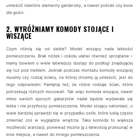
umieścić niektóre elementy garderoby, a nawet pościel czy koce
dla gości.
2. WYRÓŻNIAMY KOMODY STOJĄCE I
WISZĄCE
Czym różnią się od siebie? Model wiszący nada lekkości
pomieszczeniu. Brak nóżek i cokołu ułatwi również sprzątanie –
mamy bowiem o wiele łatwiejszy dostęp do podłogi znajdującej
się tuż pod meblem. Jednak podczas montażu komody wiszącej
musimy czy rodzaj ściany, na której chcemy ją umieścić, jest do
tego odpowiedni. Pamiętaj też, że różne rodzaje ścian, które
potrzebują różnych mocowań. Tak więc komoda wisząca, nawet
mimo swoich sporych gabarytów nadal będzie wydawała się
lekka i nie przytłoczy pomieszczenia. Model stojący natomiast, o
wiele bardziej sprawdzi się w przypadku osób, które lubią często
zmieniać coś w wyglądzie wnętrza. Taka komoda to większa
możliwość aranżacji, ponieważ można ją z łatwością przesunąć w
inne miejsce, a nawet do innego pomieszczenia.