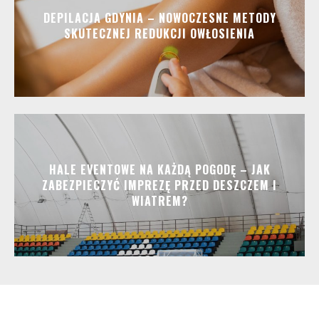
DEPILACJA GDYNIA – NOWOCZESNE METODY
SKUTECZNEJ REDUKCJI OWŁOSIENIA
HALE EVENTOWE NA KAŻDĄ POGODĘ – JAK
ZABEZPIECZYĆ IMPREZĘ PRZED DESZCZEM I
WIATREM?