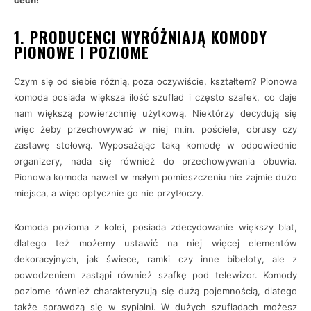
cech!
1. PRODUCENCI WYRÓŻNIAJĄ KOMODY
PIONOWE I POZIOME
Czym się od siebie różnią, poza oczywiście, kształtem? Pionowa
komoda posiada większa ilość szuflad i często szafek, co daje
nam większą powierzchnię użytkową. Niektórzy decydują się
więc żeby przechowywać w niej m.in. pościele, obrusy czy
zastawę stołową. Wyposażając taką komodę w odpowiednie
organizery, nada się również do przechowywania obuwia.
Pionowa komoda nawet w małym pomieszczeniu nie zajmie dużo
miejsca, a więc optycznie go nie przytłoczy.
Komoda pozioma z kolei, posiada zdecydowanie większy blat,
dlatego też możemy ustawić na niej więcej elementów
dekoracyjnych, jak świece, ramki czy inne bibeloty, ale z
powodzeniem zastąpi również szafkę pod telewizor. Komody
poziome również charakteryzują się dużą pojemnością, dlatego
także sprawdzą się w sypialni. W dużych szufladach możesz