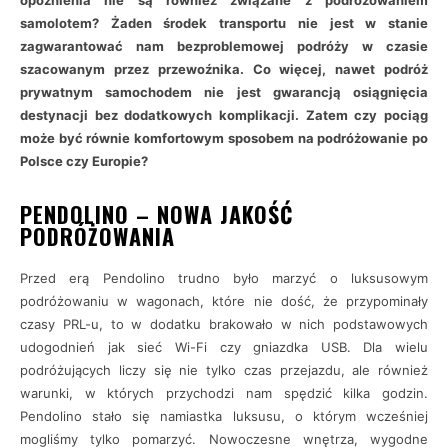
opóźnienia nie są również związane z podróżowaniem
samolotem? Żaden środek transportu nie jest w stanie
zagwarantować nam bezproblemowej podróży w czasie
szacowanym przez przewoźnika. Co więcej, nawet podróż
prywatnym samochodem nie jest gwarancją osiągnięcia
destynacji bez dodatkowych komplikacji. Zatem czy pociąg
może być równie komfortowym sposobem na podróżowanie po
Polsce czy Europie?
PENDOLINO – NOWA JAKOŚĆ
PODRÓŻOWANIA
Przed erą Pendolino trudno było marzyć o luksusowym
podróżowaniu w wagonach, które nie dość, że przypominały
czasy PRL-u, to w dodatku brakowało w nich podstawowych
udogodnień jak sieć Wi-Fi czy gniazdka USB. Dla wielu
podróżujących liczy się nie tylko czas przejazdu, ale również
warunki, w których przychodzi nam spędzić kilka godzin.
Pendolino stało się namiastka luksusu, o którym wcześniej
mogliśmy tylko pomarzyć. Nowoczesne wnętrza, wygodne