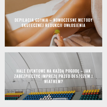
DEPILACJA GDYNIA – NOWOCZESNE METODY
SKUTECZNEJ REDUKCJI OWŁOSIENIA
HALE EVENTOWE NA KAŻDĄ POGODĘ – JAK
ZABEZPIECZYĆ IMPREZĘ PRZED DESZCZEM I
WIATREM?