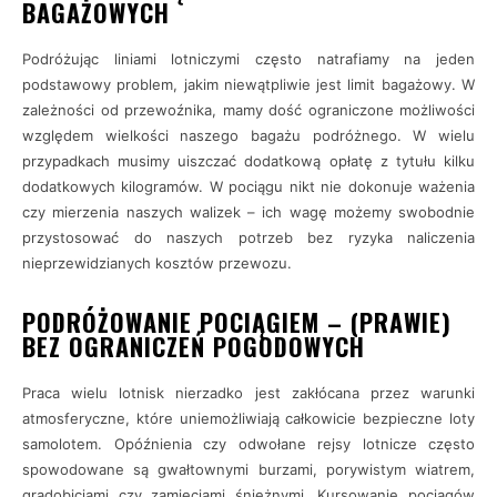
BAGAŻOWYCH
Podróżując liniami lotniczymi często natrafiamy na jeden
podstawowy problem, jakim niewątpliwie jest limit bagażowy. W
zależności od przewoźnika, mamy dość ograniczone możliwości
względem wielkości naszego bagażu podróżnego. W wielu
przypadkach musimy uiszczać dodatkową opłatę z tytułu kilku
dodatkowych kilogramów. W pociągu nikt nie dokonuje ważenia
czy mierzenia naszych walizek – ich wagę możemy swobodnie
przystosować do naszych potrzeb bez ryzyka naliczenia
nieprzewidzianych kosztów przewozu.
PODRÓŻOWANIE POCIĄGIEM – (PRAWIE)
BEZ OGRANICZEŃ POGODOWYCH
Praca wielu lotnisk nierzadko jest zakłócana przez warunki
atmosferyczne, które uniemożliwiają całkowicie bezpieczne loty
samolotem. Opóźnienia czy odwołane rejsy lotnicze często
spowodowane są gwałtownymi burzami, porywistym wiatrem,
gradobiciami czy zamieciami śnieżnymi. Kursowanie pociągów